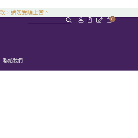
款，請勿受騙上當。
0
聯絡我們