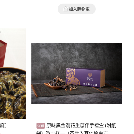
加入購物車
芝麻）
原味黑金剛花生糖伴手禮盒 (附紙
袋）買十送一（不計入其他優惠方