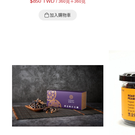
$
850 TWD
/ 360克＋360克
加入購物車