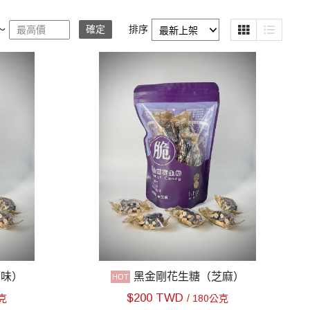
～
確定
排序
原味）
黑金剛花生糖（芝麻）
$
200 TWD
公克
/ 180公克