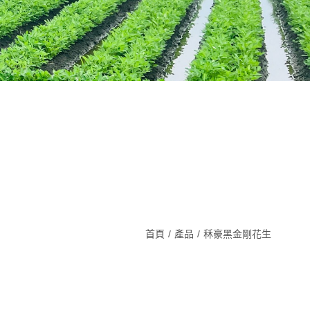
首頁
產品
秝豪黑金剛花生