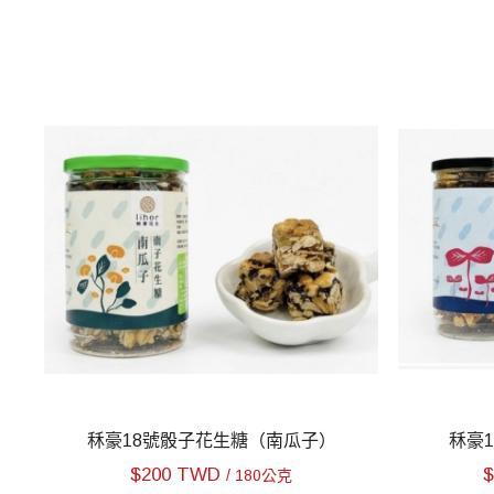
秝豪18號骰子花生糖（南瓜子）
秝豪
$
200 TWD
/ 180公克