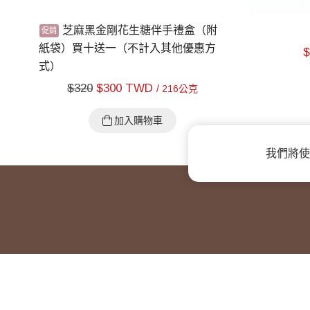
芝麻黑金剛花生糖伴手禮盒（附
紙袋）買十送一（不計入其他優惠方
式）
$
320
$
300 TWD
/ 216公克
加入購物車
我們將使