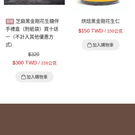
芝麻黑金剛花生糖伴
烘焙黑金剛花生仁
手禮盒（附紙袋）買十送
$
150 TWD
/ 150公克
一（不計入其他優惠方
式）
加入購物車
$
320
$
300 TWD
/ 216公克
加入購物車