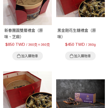
新春團圓雙層禮盒（原
黑金剛花生糖禮盒（原
味、芝麻）
味）
$
850 TWD
$
450 TWD
/ 360克＋360克
/ 360g
加入購物車
加入購物車