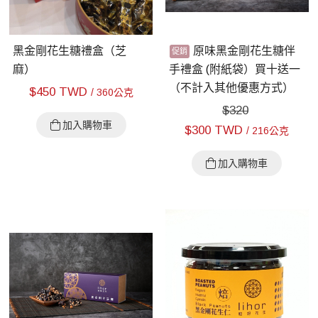
黑金剛花生糖禮盒（芝
原味黑金剛花生糖伴
麻）
手禮盒 (附紙袋）買十送一
（不計入其他優惠方式）
$
450 TWD
/ 360公克
$
320
加入購物車
$
300 TWD
/ 216公克
加入購物車